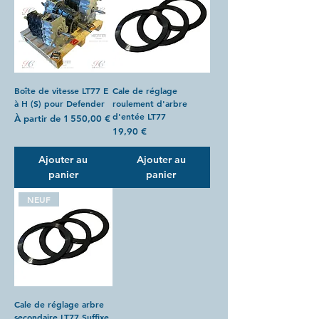
Boîte de vitesse LT77 E
Cale de réglage
à H (S) pour Defender
roulement d'arbre
d'entée LT77
Prix promotionnel
À partir de
1 550,00 €
Prix
19,90 €
Ajouter au
Ajouter au
panier
panier
NEUF
Cale de réglage arbre
secondaire LT77 Suffixe