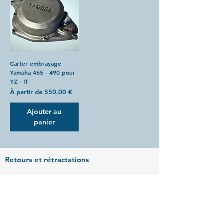
Carter embrayage
Yamaha 465 - 490 pour
YZ - IT
Prix promotionnel
À partir de
550,00 €
Ajouter au
panier
Retours et rétractations
Conditions générales de vente
Mentions légales
Déclaration d'accessibilité