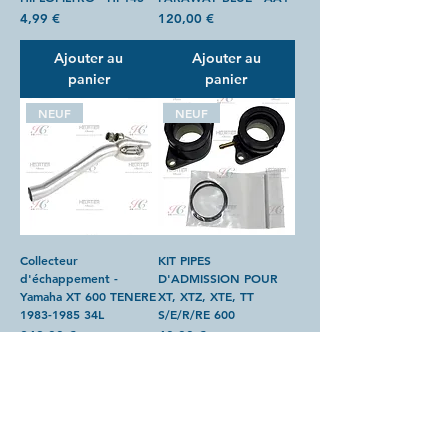
Prix
Prix
4,99 €
120,00 €
Ajouter au
Ajouter au
panier
panier
NEUF
NEUF
Collecteur
KIT PIPES
d'échappement -
D'ADMISSION POUR
Yamaha XT 600 TENERE
XT, XTZ, XTE, TT
1983-1985 34L
S/E/R/RE 600
Prix
Prix
249,00 €
48,00 €
Ajouter au
Ajouter au
panier
panier