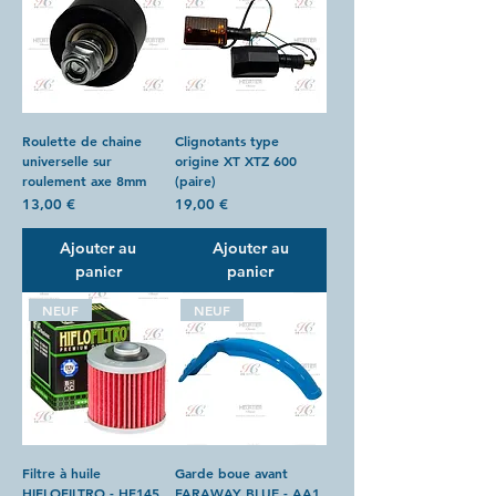
Roulette de chaine
Clignotants type
universelle sur
origine XT XTZ 600
roulement axe 8mm
(paire)
Prix
Prix
13,00 €
19,00 €
Ajouter au
Ajouter au
panier
panier
NEUF
NEUF
Filtre à huile
Garde boue avant
HIFLOFILTRO - HF145
FARAWAY BLUE - AA1