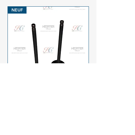
NEUF
Soupape admission et
échappement XT / TW 125 (la
paire)
Prix
39,00 €
NEUF
NEUF
NEUF
NEUF
NEUF
NEUF
NEUF
NEUF
NEUF
NEUF
NEUF
Dépot Vente
NEUF
Vendu
Vendu