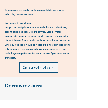
-300 TDi
- 90519055
Defender 90/110/130 - Discovery 1
- 90519054
Si vous avez un doute sur la compatibilité avec votre
- Range Rover Classic
véhicule, contactez nous !
Livraison et expédition :
Les produits éligibles à un mode de livraison classique,
seront expédiés sous 3 jours ouvrés. Lors de votre
commande, vous serez informé des options d'expédition
disponibles en fonction du poids et du volume prévus de
votre ou vos colis. Veuillez noter qu'il ne s'agit que d'une
estimation car certains articles peuvent nécessiter un
emballage supplémentaire pour les protéger pendant le
transport.
En savoir plus
Découvrez aussi
Articles similaires