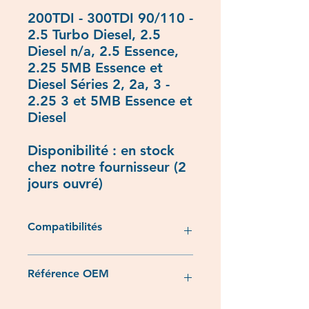
200TDI - 300TDI 90/110 -
2.5 Turbo Diesel, 2.5
Diesel n/a, 2.5 Essence,
2.25 5MB Essence et
Diesel Séries 2, 2a, 3 -
2.25 3 et 5MB Essence et
Diesel
Disponibilité : en stock
chez notre fournisseur (2
jours ouvré)
Compatibilités
Moteur diesel :
Référence OEM
- 2,5L atmo
- 2,5L Turbo diesel TD
- 200 TDi
- ETC8442