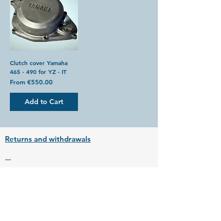
Clutch cover Yamaha
465 - 490 for YZ - IT
Sale Price
From
€550.00
Add to Cart
Returns and withdrawals
...
Legal Notice
...
For more news follow us on Instagram,