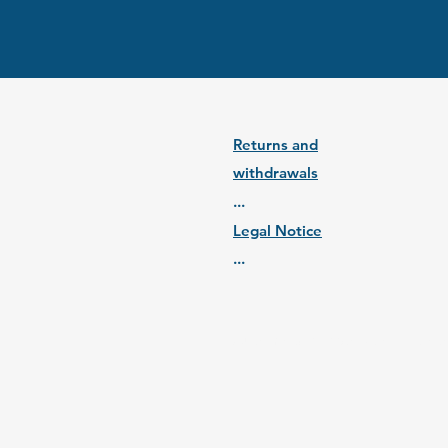
Returns and
withdrawals
...
Legal Notice
...
Automobile restoration - Motorc