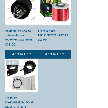
Roulette de chaine
Filtre à huile
universelle sur
HIFLOFILTRO - HF145
roulement axe 8mm
Price
€4.99
Price
€13.00
Add to Cart
Add to Cart
New
KIT PIPES
D'ADMISSION POUR
XT, XTZ, XTE, TT