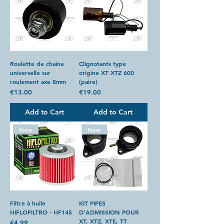
Roulette de chaine
Clignotants type
universelle sur
origine XT XTZ 600
roulement axe 8mm
(paire)
Price
Price
€13.00
€19.00
Add to Cart
Add to Cart
New
New
Filtre à huile
KIT PIPES
HIFLOFILTRO - HF145
D'ADMISSION POUR
XT, XTZ, XTE, TT
Price
€4.99