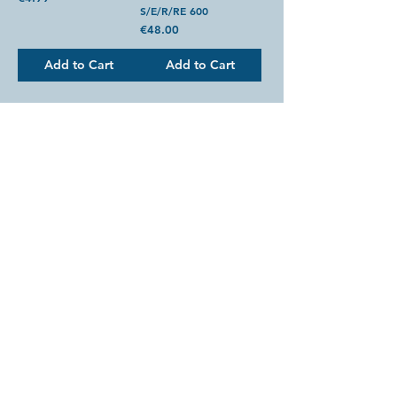
S/E/R/RE 600
Price
€48.00
Add to Cart
Add to Cart
Returns and withdrawals
...
Legal Notice
...
For more news follow us on Instagram,
Facebook and Linked-In.
© 2023 by Heurtier Classic.