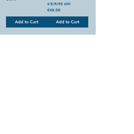
S/E/R/RE 600
Price
€48.00
Add to Cart
Add to Cart
Returns and withdrawals
...
Legal Notice
...
For more news follow us on Instagram,
Facebook and Linked-In.
© 2023 by Heurtier Classic.