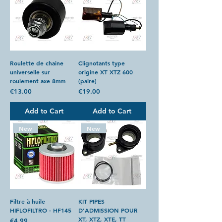
Roulette de chaine
Clignotants type
universelle sur
origine XT XTZ 600
roulement axe 8mm
(paire)
Price
Price
€13.00
€19.00
Add to Cart
Add to Cart
New
New
Filtre à huile
KIT PIPES
HIFLOFILTRO - HF145
D'ADMISSION POUR
XT, XTZ, XTE, TT
Price
€4.99