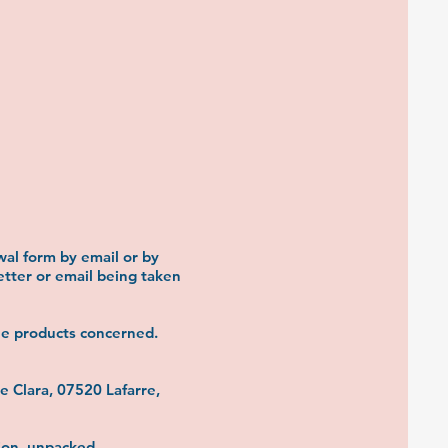
wal form by email or by
etter or email being taken
he products concerned.
e Clara, 07520 Lafarre,
tion, unpacked,