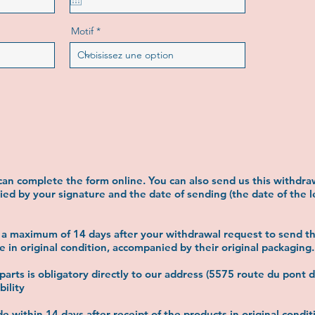
u
i
r
Motif
e
d
an complete the form online. You can also send us this withdra
ed by your signature and the date of sending (the date of the l
a maximum of 14 days after your withdrawal request to send t
in original condition, accompanied by their original packaging.
arts is obligatory directly to our address (5575 route du pont d
bility
e within 14 days after receipt of the products in original condi