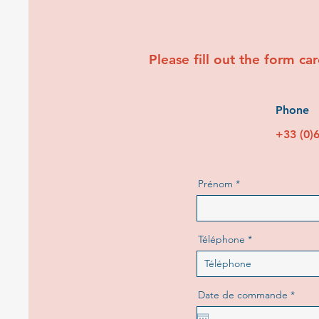
Please fill out the form car
Phone
+33 (0)
Prénom
Téléphone
r
Date de commande
*
e
q