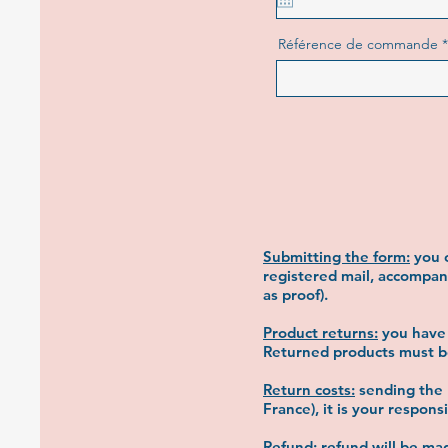
u
i
r
Référence de commande
e
d
Submitting the form:
you c
registered mail, accompani
as proof).
Product returns:
you have 
Returned products must be 
Return costs:
sending the p
France), it is your responsi
Refund:
refund will be mad