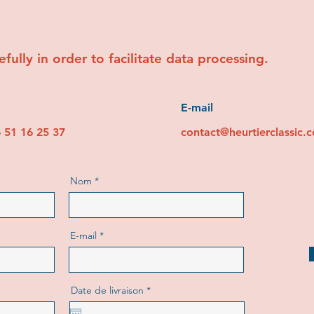
efully in order to facilitate data processing.
E-mail
6 51 16 25 37
contact@heurtierclassic.
Nom
E-mail
r
Date de livraison
*
e
q