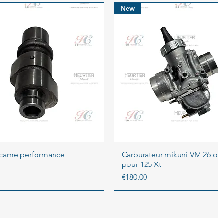
New
 came performance
Carburateur mikuni VM 26 or
pour 125 Xt
Price
€180.00
New
New
Sold