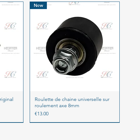
New
iginal
Roulette de chaine universelle sur
roulement axe 8mm
Price
€13.00
New
New
Sold