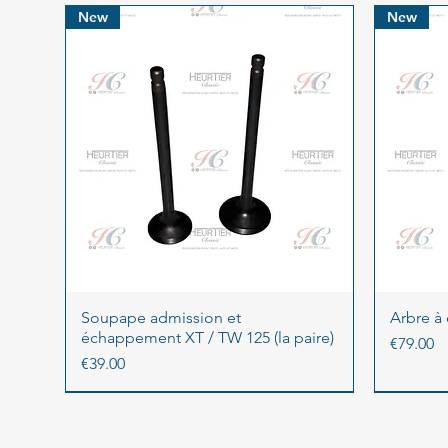
New
New
Soupape admission et
Arbre à
échappement XT / TW 125 (la paire)
Price
€79.00
Price
€39.00
New
New
Dépot Vente
New
New
New