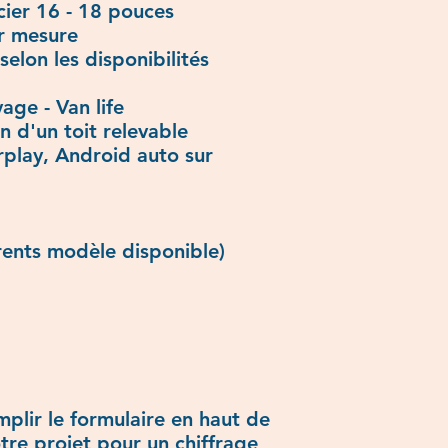
cier 16 - 18 pouces
ur mesure
selon les disponibilités
age - Van life
ion d'un toit relevable
arplay, Android auto sur
rents modèle disponible)
mplir le formulaire en haut de
tre projet pour un chiffrage