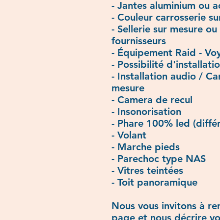
- Jantes aluminium ou a
- Couleur carrosserie s
- Sellerie sur mesure ou 
fournisseurs
- Équipement Raid - Voy
- Possibilité d'installat
- Installation audio / C
mesure
- Camera de recul
- Insonorisation
- Phare 100% led (diffé
- Volant
- Marche pieds
- Parechoc type NAS
- Vitres teintées
- Toit panoramique
Nous vous invitons à re
page et nous décrire vo