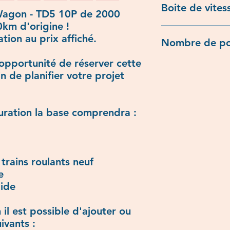
Boite de vites
Wagon - TD5 10P de 2000
km d'origine !
Manuelle
tion au prix affiché.
Nombre de po
opportunité de réserver cette
5
n de planifier votre projet
uration la base comprendra :
 trains roulants neuf
e
lide
 il est possible d'ajouter ou
ivants :