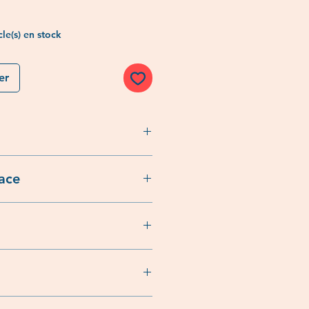
cle(s) en stock
er
ace