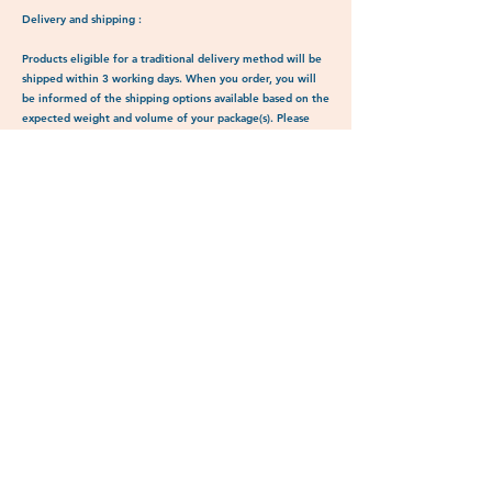
Delivery and shipping :
Products eligible for a traditional delivery method will be
shipped within 3 working days. When you order, you will
be informed of the shipping options available based on the
expected weight and volume of your package(s). Please
note that this is only an estimate as some items may
require additional packaging to protect them during
transit.
See more
Also discover
Related Products
New