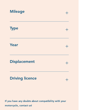
Mileage
35 200
Type
Trail
Year
1992
Displacement
750cc
Driving licence
MTT2
If you have any doubts about compatibility with your
motorcycle, contact us!